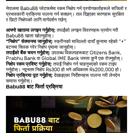
नेपालमा Babu88 प्लेटफर्ममा रकम निक्षेप गर्न प्रयोगकर्ताहरूले सजिलो र
प्रभावकारी प्रक्रिया पालना गर्न सक्छन्। तल दिइएका चरणहरू सुरक्षित
र छिटो निक्षेपको लागि मार्गदर्शन गर्छन्:
आफ्नो खातामा लगइन गर्नुहोस्:
तपाईंको लगइन विवरणहरू प्रयोग गरी
Babu88 खाता खोल्नुहोस्।
“निक्षेप” सेक्सनमा जानुहोस्:
स्क्रीनको माथिल्लो दायाँ कुनामा रहेको “+”
बटनमा क्लिक गरेर निक्षेप पृष्ठमा जानुहोस्।
तपाईंको बैंक चयन गर्नुहोस्:
उपलब्ध विकल्पहरूबाट Citizens Bank,
Prabhu Bank वा Global IME Bank जस्ता कुनै एक रोज्नुहोस्।
निक्षेप रकम प्रविष्ट गर्नुहोस्:
तपाईं निक्षेप गर्न चाहनुभएको रकम टाइप
गर्नुहोस्। न्यूनतम निक्षेप Rs300 हो भने अधिकतम Rs200,000 हो।
निक्षेप प्रक्रिया पूरा गर्नुहोस्:
देखाइएका निर्देशनहरू पालना गरी लेनदेन
समाप्त गर्नुहोस्।
Babu88 बाट फिर्ता प्रक्रिया