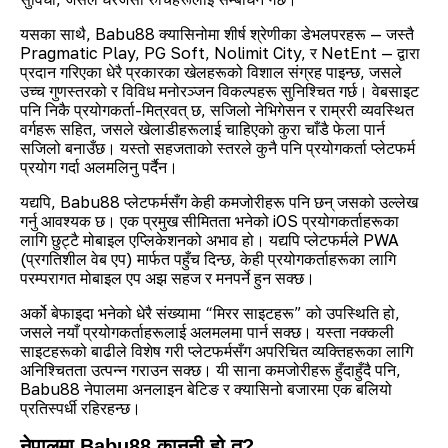
यसका साथै, Babu88 क्यासिनोमा शीर्ष श्रेणीका डेभलपरहरू — जस्तै
Pragmatic Play, PG Soft, Nolimit City, र NetEnt — द्वारा
प्रदान गरिएका धेरै प्रकारका खेलहरूको विशाल संग्रह पाइन्छ, जसले
उच्च गुणस्तरको र विविध मनोरञ्जन विकल्पहरू सुनिश्चित गर्छ। वेबसाइट
पनि निकै प्रयोगकर्ता-मित्रवत् छ, सजिलो नेभिगेसन र राम्ररी व्यवस्थित
वर्गहरू सहित, जसले खेलाडीहरूलाई चाहिएको कुरा चाँडै फेला पार्न
सजिलो बनाउँछ। यस्तो सहजताको स्तरले कुनै पनि प्रयोगकर्ता प्लेटफर्म
प्रयोग गर्दा अलमलिनु पर्दैन।
यद्यपि, Babu88 प्लेटफर्मसँग केही कमजोरीहरू पनि छन् जसको उल्लेख
गर्नु आवश्यक छ। एक प्रमुख सीमितता भनेको iOS प्रयोगकर्ताहरूका
लागि छुट्टै मोबाइल एप्लिकेशनको अभाव हो। यद्यपि प्लेटफर्मले PWA
(प्रगतिशील वेब एप) मार्फत पहुँच दिन्छ, केही प्रयोगकर्ताहरूका लागि
परम्परागत मोबाइल एप अझ सहज र मनपर्ने हुन सक्छ।
अर्को बेफाइदा भनेको धेरै संख्यामा “मिरर साइटहरू” को उपस्थिति हो,
जसले नयाँ प्रयोगकर्ताहरूलाई अलमलमा पार्न सक्छ। यस्ता नक्कली
साइटहरूको बाढीले विशेष गरी प्लेटफर्मसँग अपरिचित व्यक्तिहरूका लागि
अनिश्चितता उत्पन्न गराउन सक्छ। यी साना कमजोरीहरू हुँदाहुँदै पनि,
Babu88 नेपालमा अनलाइन बेटिङ र क्यासिनो बजारमा एक बलियो
प्रतिस्पर्धी रहिरहन्छ।
नेपालमा Babu88 कानुनी हो त?