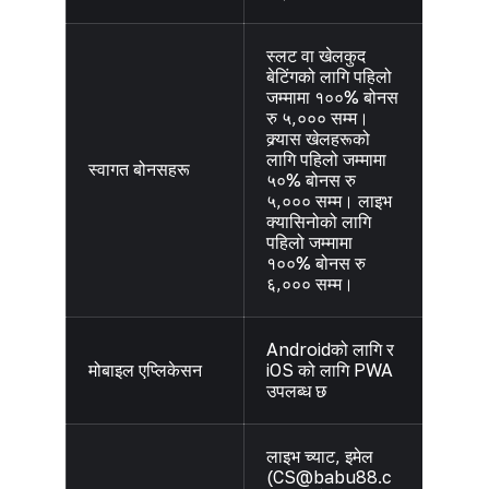
स्लट वा खेलकुद
बेटिंगको लागि पहिलो
जम्मामा १००% बोनस
रु ५,००० सम्म।
क्र्यास खेलहरूको
लागि पहिलो जम्मामा
स्वागत बोनसहरू
५०% बोनस रु
५,००० सम्म। लाइभ
क्यासिनोको लागि
पहिलो जम्मामा
१००% बोनस रु
६,००० सम्म।
Androidको लागि र
मोबाइल एप्लिकेसन
iOS को लागि PWA
उपलब्ध छ
लाइभ च्याट, इमेल
(
CS@babu88.c