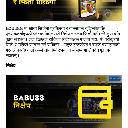
Babu88 मा खाता सिर्जना प्रक्रिया र बोनसहरू बुझिसकेपछि,
प्रयोगकर्ताहरूले प्लेटफर्ममा कसरी निक्षेप र रकम फिर्ता गर्ने भन्ने कुरा पनि
बुझ्न सक्छन्। तल दिइएका सजिला निर्देशनहरू पालना गर्दा, यी प्रक्रिया
छिटो र सजिलै सम्पन्न गर्न सकिन्छ। सहज इन्टरफेस र स्पष्ट चरणहरूको
मद्दतले प्रयोगकर्ताहरूले तीन मिनेटभन्दा कम समयमा लेनदेन पूरा गर्न
सक्छन्।
निक्षेप