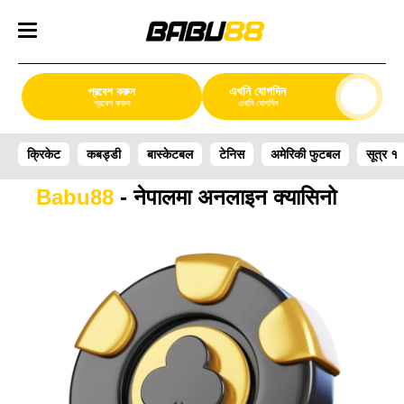
এখনি যোগদিন
প্রবেশ করুন
প্রবেশ করুন
এখনি যোগদিন
क्रिकेट
कबड्डी
बास्केटबल
टेनिस
अमेरिकी फुटबल
सूत्र १
Babu88
- नेपालमा अनलाइन क्यासिनो