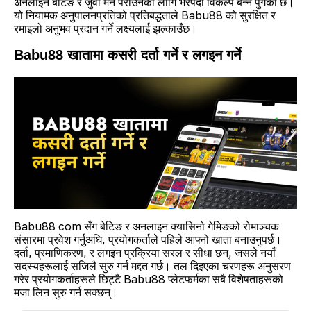
अनलाइन बेटिङ र जुवा मन पराउनेका लागि भरपर्दो विकल्प बन्न पुगेको छ।
यो नियामक अनुपालनप्रतिको प्रतिबद्धताले Babu88 को सुरक्षित र
रमाइलो अनुभव प्रदान गर्ने लक्ष्यलाई झल्काउँछ।
Babu88 खातामा कसरी दर्ता गर्ने र लगइन गर्ने
Babu88 com सँग बेटिङ र अनलाइन क्यासिनो गेमिङको रोमाञ्चक
संसारमा प्रवेश गर्नुअघि, प्रयोगकर्ताले पहिले आफ्नो खाता बनाउनुपर्छ।
दर्ता, प्रमाणिकरण, र लगइन प्रक्रिया सरल र सीधा छन्, जसले नयाँ
सदस्यहरूलाई सजिलै सुरु गर्न मद्दत गर्छ। तल दिइएका चरणहरू अनुसरण
गरेर प्रयोगकर्ताहरूले छिट्टै Babu88 प्लेटफर्मका सबै विशेषताहरूको
मजा लिन सुरु गर्न सक्छन्।