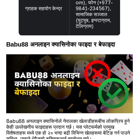
om
), फोन (+977-
ग्राहक सहयोग केन्द्र
9841-234567),
सामाजिक सञ्जाल
(युट्युब, इन्स्टाग्राम,
टेलिग्राम)
Babu88 अनलाइन क्यासिनोका फाइदा र बेफाइदा
Babu88 अनलाइन क्यासिनोले नेपालका खेलाडीहरूबीच लोकप्रिय हुने
केही उल्लेखनीय फाइदाहरू प्रदान गर्छ। यस प्लेटफर्मको प्रमुख
विशेषताहरू मध्ये एक हो २० भन्दा बढी विभिन्न खेलहरूमा बेटिङ गर्न पाउने
सुविधा, जसले धेरैजसो रुचिहरूलाई सम्बोधन गर्छ।